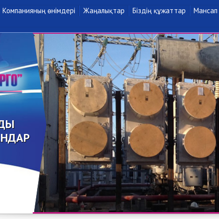
Компанияның өнімдері
Жаңалықтар
Біздің құжаттар
Мансап
ДЫ
АНДАР