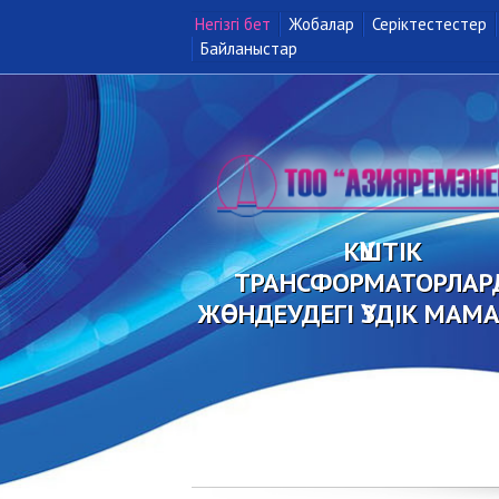
Негізгі бет
Жобалар
Серіктестестер
Байланыстар
КҮШТІК
ТРАНСФОРМАТОРЛАР
ЖӨНДЕУДЕГІ ҮЗДІК МАМ