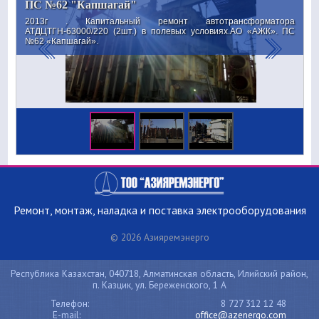
ПС №62 "Капшагай"
2013г . Капитальный ремонт автотрансформатора
АТДЦТГН-63000/220 (2шт.) в полевых условиях.АО «АЖК». ПС
№62 «Капшагай».
Ремонт, монтаж, наладка и поставка электрооборудования
© 2026 Азияремэнерго
Республика Казахстан, 040718, Алматинская область, Илийский район,
п. Казцик, ул. Береженского, 1 А
Телефон:
8 727 312 12 48
E-mail:
office@azenergo.com