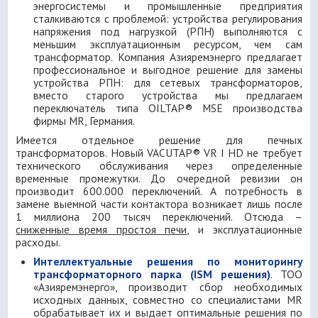
энергосистемы и промышленные предприятия
сталкиваются с проблемой: устройства регулирования
напряжения под нагрузкой (РПН) выполняются с
меньшим эксплуатационным ресурсом, чем сам
трансформатор. Компания Азияремэнерго предлагает
профессиональное и выгодное решение для замены
устройства РПН: для сетевых трансформаторов,
вместо старого устройства мы предлагаем
переключатель типа OILTAP® MSE производства
фирмы MR, Германия.
Имеется отдельное решение для печных
трансформаторов. Новый VACUTAP® VR I HD не требует
технического обслуживания через определенные
временные промежутки. До очередной ревизии он
производит 600.000 переключений. А потребность в
замене выемной части контактора возникает лишь после
1 миллиона 200 тысяч переключений. Отсюда –
сниженные время простоя печи
, и эксплуатационные
расходы.
Интеллектуальные решения по мониторингу
трансформаторного парка (
ISM
решения)
. ТОО
«Азияремэнерго», производит сбор необходимых
исходных данных, совместно со специалистами MR
обрабатывает их и выдает оптимальные решения по